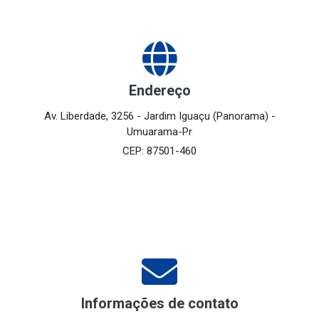
https://www.google.com.br/maps/place/Av.+Liberdade,+3256+
+Jardim+Iguacu,+Umuarama+-+PR,+87501-
460/@-23.7723126,-53.300348,664m/data=!3m2!1e3!4b1!4m
23.7723126!4d-53.300348!16s%2Fg%2F11c4wbbxk8?
entry=ttu&g_ep=EgoyMDI0MTAyOS4wIKXMDSoASAFQAw%3
Endereço
Av. Liberdade, 3256 - Jardim Iguaçu (Panorama) -
Umuarama-Pr
CEP: 87501-460
Informações de contato